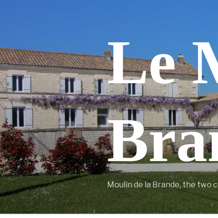
Skip
to
content
Le 
Bra
Moulin de la Brande, the two 