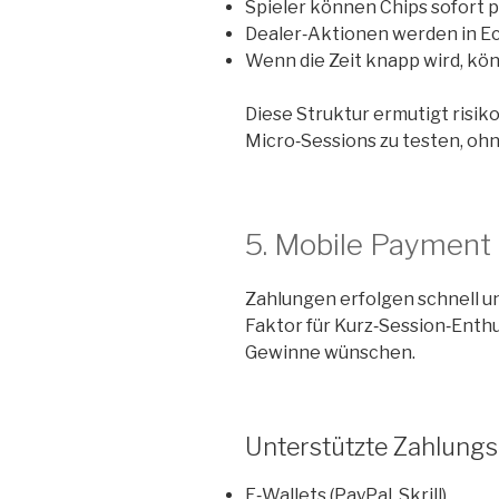
Spieler können Chips sofort 
Dealer‑Aktionen werden in Ec
Wenn die Zeit knapp wird, kön
Diese Struktur ermutigt risiko
Micro‑Sessions zu testen, oh
5. Mobile Payment
Zahlungen erfolgen schnell 
Faktor für Kurz‑Session‑Enthus
Gewinne wünschen.
Unterstützte Zahlun
E‑Wallets (PayPal, Skrill)