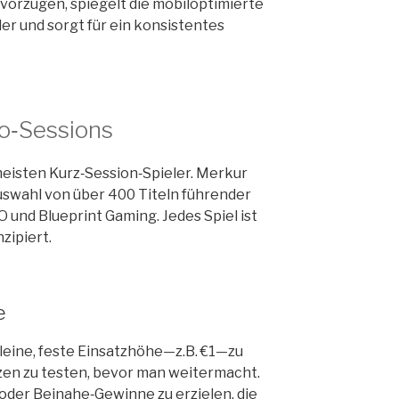
vorzugen, spiegelt die mobiloptimierte
er und sorgt für ein konsistentes
cro‑Sessions
meisten Kurz‑Session‑Spieler. Merkur
uswahl von über 400 Titeln führender
O und Blueprint Gaming. Jedes Spiel ist
zipiert.
e
kleine, feste Einsatzhöhe—z.B. €1—zu
zen zu testen, bevor man weitermacht.
e oder Beinahe‑Gewinne zu erzielen, die