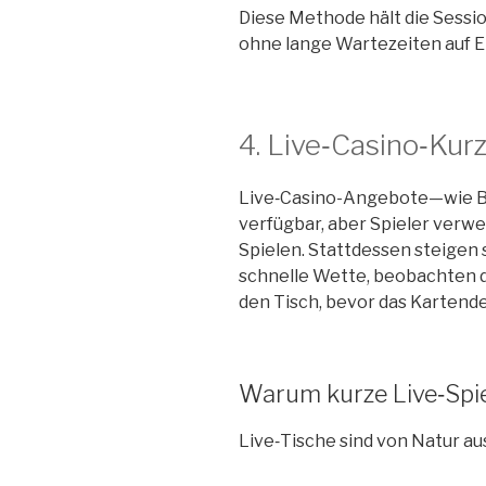
Diese Methode hält die Sessi
ohne lange Wartezeiten auf E
4. Live‑Casino‑Kur
Live‑Casino-Angebote—wie Bl
verfügbar, aber Spieler verwe
Spielen. Stattdessen steigen s
schnelle Wette, beobachten d
den Tisch, bevor das Kartend
Warum kurze Live‑Spie
Live‑Tische sind von Natur aus