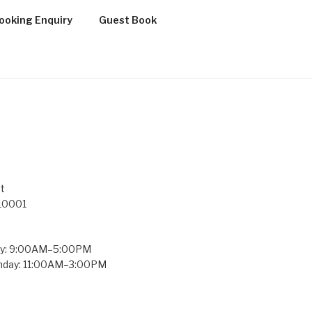
ooking Enquiry
Guest Book
t
 10001
ay: 9:00AM–5:00PM
unday: 11:00AM–3:00PM