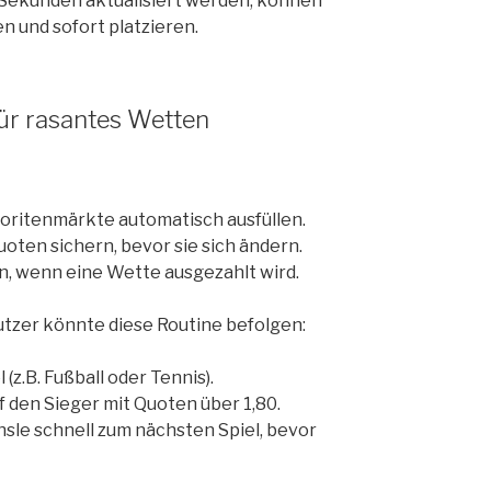
r Sekunden aktualisiert werden, können
 und sofort platzieren.
ür rasantes Wetten
oritenmärkte automatisch ausfüllen.
oten sichern, bevor sie sich ändern.
, wenn eine Wette ausgezahlt wird.
utzer könnte diese Routine befolgen:
(z.B. Fußball oder Tennis).
f den Sieger mit Quoten über 1,80.
sle schnell zum nächsten Spiel, bevor