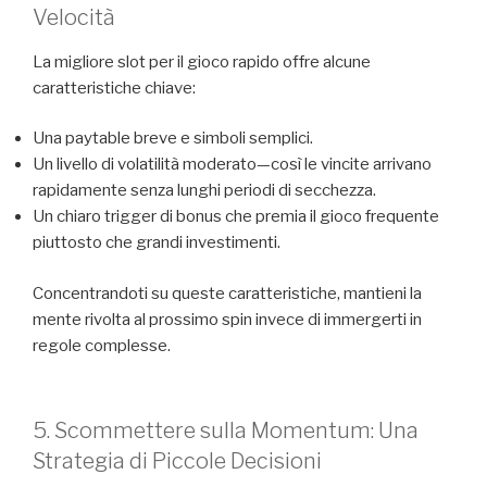
Velocità
La migliore slot per il gioco rapido offre alcune
caratteristiche chiave:
Una paytable breve e simboli semplici.
Un livello di volatilità moderato—così le vincite arrivano
rapidamente senza lunghi periodi di secchezza.
Un chiaro trigger di bonus che premia il gioco frequente
piuttosto che grandi investimenti.
Concentrandoti su queste caratteristiche, mantieni la
mente rivolta al prossimo spin invece di immergerti in
regole complesse.
5. Scommettere sulla Momentum: Una
Strategia di Piccole Decisioni