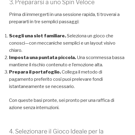
3. Prepararsi a uno Spin Veloce
Prima di immergerti in una sessione rapida, ti troverai a
prepararti in tre semplici passaggi:
Scegli una slot familiare.
Seleziona un gioco che
conosci—con meccaniche semplici e un layout visivo
chiaro.
Imposta una puntata piccola.
Una scommessa bassa
mantiene il rischio contenuto e l’emozione alta.
Prepara il portafoglio.
Collega il metodo di
pagamento preferito così puoi prelevare fondi
istantaneamente se necessario.
Con queste basi pronte, sei pronto per una raffica di
azione senza interruzioni.
4. Selezionare il Gioco Ideale per la