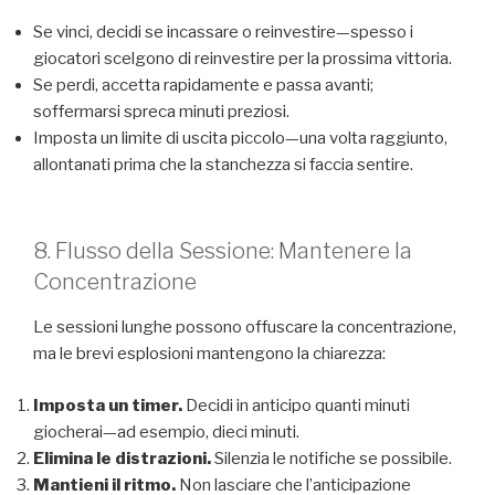
Se vinci, decidi se incassare o reinvestire—spesso i
giocatori scelgono di reinvestire per la prossima vittoria.
Se perdi, accetta rapidamente e passa avanti;
soffermarsi spreca minuti preziosi.
Imposta un limite di uscita piccolo—una volta raggiunto,
allontanati prima che la stanchezza si faccia sentire.
8. Flusso della Sessione: Mantenere la
Concentrazione
Le sessioni lunghe possono offuscare la concentrazione,
ma le brevi esplosioni mantengono la chiarezza:
Imposta un timer.
Decidi in anticipo quanti minuti
giocherai—ad esempio, dieci minuti.
Elimina le distrazioni.
Silenzia le notifiche se possibile.
Mantieni il ritmo.
Non lasciare che l’anticipazione