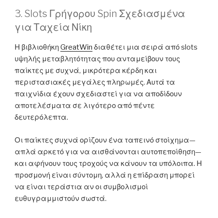
3. Slots Γρήγορου Spin Σχεδιασμένα
για Ταχεία Νίκη
Η βιβλιοθήκη
GreatWin
διαθέτει μια σειρά από slots
υψηλής μεταβλητότητας που ανταμείβουν τους
παίκτες με συχνά, μικρότερα κέρδη και
περιστασιακές μεγάλες πληρωμές. Αυτά τα
παιχνίδια έχουν σχεδιαστεί για να αποδίδουν
αποτελέσματα σε λιγότερο από πέντε
δευτερόλεπτα.
Οι παίκτες συχνά ορίζουν ένα ταπεινό στοίχημα—
απλά αρκετό για να αισθάνονται αυτοπεποίθηση—
και αφήνουν τους τροχούς να κάνουν τα υπόλοιπα. Η
προσμονή είναι σύντομη, αλλά η επίδραση μπορεί
να είναι τεράστια αν οι συμβολισμοί
ευθυγραμμιστούν σωστά.