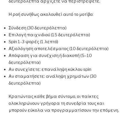
δευτερόλεπτα αρχίζετε να περιστρέφετε.
Η ροή συνήθως ακολουθεί αυτό το μοτίβο:
Σύνδεση (30 δευτερόλεπτα)
Επιλογή παιχνιδιού (15 δευτερόλεπτα)
Spin 1-3 φορές (1 λεπτό)
Αξιολόγηση αποτελέσματος (10 δευτερόλεπτα)
Απόφαση για συνέχιση ή διακοπή (5–10
δευτερόλεπτα)
Αν συνεχίσετε: επανάληψη κύκλου spin
Αν σταματήσετε: ανάληψη χρημάτων (30
δευτερόλεπτα)
Κρατώντας κάθε βήμα σύντομο, οι παίκτες
ολοκληρώνουν γρήγορα τη συνεδρία τους και
μπορούν εύκολα να προγραμματίσουν την επόμενη.