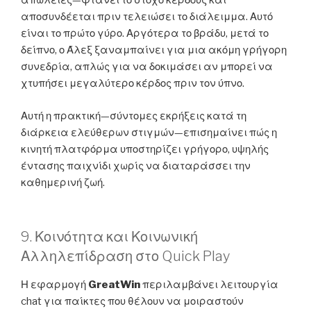
απώλειες—φτάνει το στόχο κέρδους και
αποσυνδέεται πριν τελειώσει το διάλειμμα. Αυτό
είναι το πρώτο γύρο. Αργότερα το βράδυ, μετά το
δείπνο, ο Άλεξ ξαναμπαίνει για μια ακόμη γρήγορη
συνεδρία, απλώς για να δοκιμάσει αν μπορεί να
χτυπήσει μεγαλύτερο κέρδος πριν τον ύπνο.
Αυτή η πρακτική—σύντομες εκρήξεις κατά τη
διάρκεια ελεύθερων στιγμών—επισημαίνει πώς η
κινητή πλατφόρμα υποστηρίζει γρήγορο, υψηλής
έντασης παιχνίδι χωρίς να διαταράσσει την
καθημερινή ζωή.
9. Κοινότητα και Κοινωνική
Αλληλεπίδραση στο Quick Play
Η εφαρμογή
GreatWin
περιλαμβάνει λειτουργία
chat για παίκτες που θέλουν να μοιραστούν