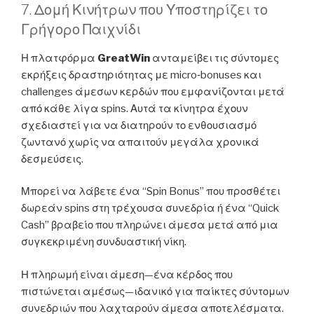
7. Δομή Κινήτρων που Υποστηρίζει το
Γρήγορο Παιχνίδι
Η πλατφόρμα
GreatWin
ανταμείβει τις σύντομες
εκρήξεις δραστηριότητας με micro‑bonuses και
challenges άμεσων κερδών που εμφανίζονται μετά
από κάθε λίγα spins. Αυτά τα κίνητρα έχουν
σχεδιαστεί για να διατηρούν το ενθουσιασμό
ζωντανό χωρίς να απαιτούν μεγάλα χρονικά
δεσμεύσεις.
Μπορεί να λάβετε ένα “Spin Bonus” που προσθέτει
δωρεάν spins στη τρέχουσα συνεδρία ή ένα “Quick
Cash” βραβείο που πληρώνει άμεσα μετά από μια
συγκεκριμένη συνδυαστική νίκη.
Η πληρωμή είναι άμεση—ένα κέρδος που
πιστώνεται αμέσως—ιδανικό για παίκτες σύντομων
συνεδριών που λαχταρούν άμεσα αποτελέσματα.