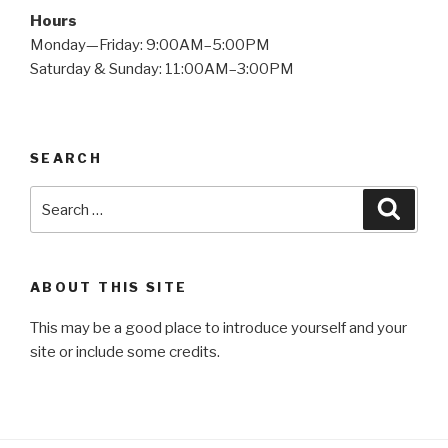
Hours
Monday—Friday: 9:00AM–5:00PM
Saturday & Sunday: 11:00AM–3:00PM
SEARCH
Search
Searc
for:
ABOUT THIS SITE
This may be a good place to introduce yourself and your
site or include some credits.