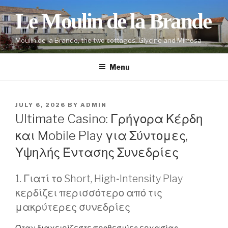
Skip
Le Moulin de la Brande
to
content
Moulin de la Brande, the two cottages, Glycine and Mimosa
Menu
POSTED
JULY 6, 2026
BY
ADMIN
ON
Ultimate Casino: Γρήγορα Κέρδη
και Mobile Play για Σύντομες,
Υψηλής Έντασης Συνεδρίες
1. Γιατί το Short, High‑Intensity Play
κερδίζει περισσότερο από τις
μακρύτερες συνεδρίες