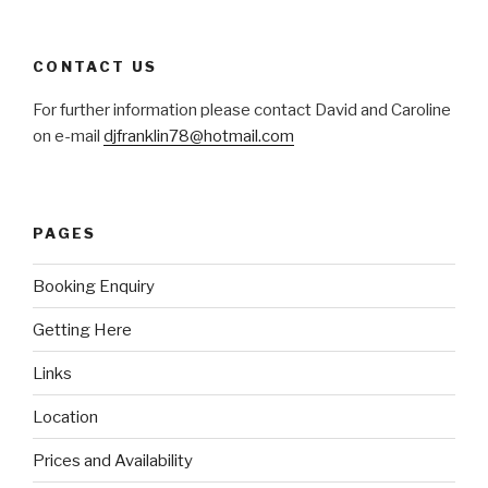
CONTACT US
For further information please contact David and Caroline
on e-mail
djfranklin78@hotmail.com
PAGES
Booking Enquiry
Getting Here
Links
Location
Prices and Availability