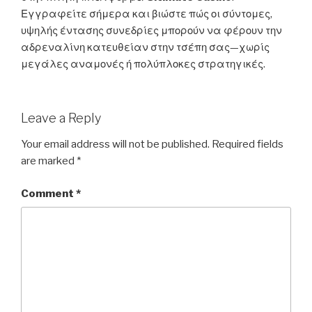
Εγγραφείτε σήμερα και βιώστε πώς οι σύντομες,
υψηλής έντασης συνεδρίες μπορούν να φέρουν την
αδρεναλίνη κατευθείαν στην τσέπη σας—χωρίς
μεγάλες αναμονές ή πολύπλοκες στρατηγικές.
Leave a Reply
Your email address will not be published.
Required fields
are marked
*
Comment
*