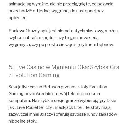
animacje są wyraźne, ale nie przeciągnięte, co pozwala
przechodzić od jednej wygranej do następnej bez
opóźnień.
Ponieważ każdy spin jest niemal natychmiastowy, można
szybko nabrać rozpędu – czy to goniąc za serią
wygranych, czy po prostu ciesząc się rytmem bębnów.
5. Live Casino w Mgnieniu Oka: Szybka Gra
z Evolution Gaming
Sekcja live casino Betsson przenosi stoły Evolution
Gaming bezpośrednio na Twój telefon lub ekran
komputera. Na szybkie sesje gracze wybierają gry takie
jak „Live Roulette” czy „Blackjack Lite”. Te stoły mają
zazwyczaj mniej graczy i oferują szybsze rundy zakładów
niż pełne stoły.