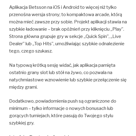
Aplikacja Betsson na iOS i Android to więcej niż tylko
przenośna wersja strony; to kompaktowa arcade, którą
można mieć zawsze przy sobie. Projekt aplikacji stawia na
szybkie ładowanie – brak opóźnień przy kliknięciu „Play”.
Strona główna grupuje gry w sekcje „Quick Spin”, „Live
Dealer” lub „Top Hits”, umożliwiając szybkie odnalezienie
tego, czego szukasz.
Na typową krótką sesję widać, jak aplikacja pamięta
ostatnio grany slot lub stół na żywo, co pozwala na
natychmiastowe wznowienie lub szybkie przełączenie się
między grami.
Dodatkowo, powiadomienia push są ograniczone do
minimum – tylko informacje o nowych bonusach lub
gorących turniejach, które pasują do Twojego stylu
szybkiej gry.