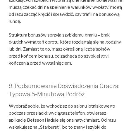
szukających szybkich wypłat są one idealne, ponieważ nie
muszą czekać dni na spełnienie warunków wypłaty; mogą
od razu zacząć kręcić i sprawdzić, czy trafili na bonusową
rundę.
Struktura bonusów sprzyja szybkiemu graniu – brak
długich wymagań obrotu, które rozciągają się na godziny
lub dni. Zamiast tego, masz określoną liczbę spinów
przed końcem bonusu, co zachęca do szybkiej gry i
kończenia przed wygaśnięciem.
9. Podsumowanie Doświadczenia Gracza:
Typowa 5‑Minutowa Podróż
Wyobraź sobie, że wchodzisz do salonu lotniskowego
podczas przesiadki: wyciągasz telefon, otwierasz
aplikację Betsson i ładuje się ona natychmiast. Od razu
wskakujesz na „Starburst”, bo to znany i szybki do