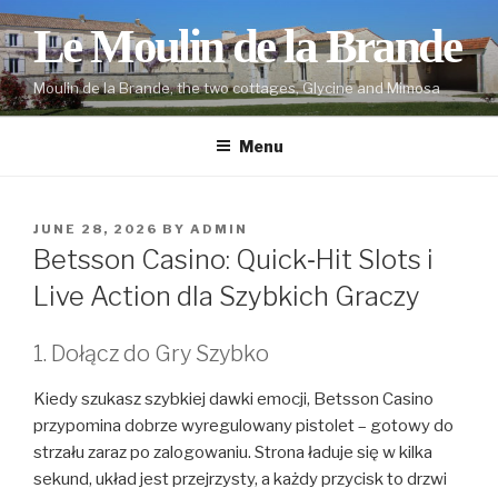
Skip
Le Moulin de la Brande
to
content
Moulin de la Brande, the two cottages, Glycine and Mimosa
Menu
POSTED
JUNE 28, 2026
BY
ADMIN
ON
Betsson Casino: Quick‑Hit Slots i
Live Action dla Szybkich Graczy
1. Dołącz do Gry Szybko
Kiedy szukasz szybkiej dawki emocji, Betsson Casino
przypomina dobrze wyregulowany pistolet – gotowy do
strzału zaraz po zalogowaniu. Strona ładuje się w kilka
sekund, układ jest przejrzysty, a każdy przycisk to drzwi