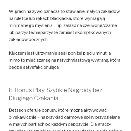
W grach na żywo oznacza to stawianie małych zakładów
na ruletce lub rękach blackjacka, które wymagają
minimalnego myślenia – np. zakład na czerwone/czarne
lub parzyste/nieparzyste zamiast skomplikowanych
zakładów bocznych.
Kluczem jest utrzymanie sesji poniżej pięciu minut, a
mimo to mieć szansę na natychmiastową wygraną, która
będzie satysfakcjonująca.
8. Bonus Play: Szybkie Nagrody bez
Długiego Czekania
Betsson oferuje bonusy, które można aktywować
błyskawicznie – na przykład darmowe spiny przydzielane
w małych partiach po każdym depozycie. Dla graczy