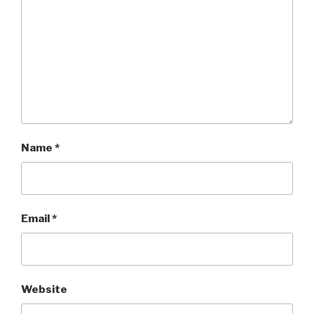
Name
*
Email
*
Website