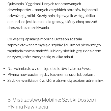
Quickspin, Yggdrasil i innych renomowanych
deweloperów – znanych z szybkich obrotów bębnami i
odważnej grafiki. Każdy spin daje wynik w ciągu kilku
sekund, co jest idealne dla graczy, którzy chcą poczuć
dreszcz bez oczekiwania.
Co więcej, aplikacja mobilna Betsson została
zaprojektowana z myślą o szybkości. Już od pierwszego
tapnięcia można znaleźć ulubiony slot lub grę z dealerem
na żywo, która zaczyna się w kilka minut.
Natychmiastowy dostęp do slotów i gier na żywo.
Płynna nawigacja między kasynem a sportsbookem.
Szybkie wyniki spinów, które utrzymują poziom adrenaliny.
3. Mistrzostwo Mobilne: Szybki Dostęp i
Płynna Nawigacja